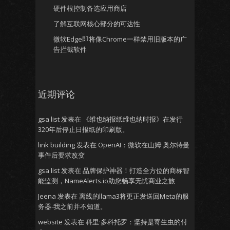
硬件根控制备选应用商店
了解互联网核心部分的可达性
微软Edge即将像Chrome一样禁用旧版本的广
告拦截软件
近期评论
gsa list
发表在
《维也纳报纸维也纳时报》在发行
320年后停止日报纸的印刷版。
link building
发表在
OpenAI：微软在山姆·奥尔特曼
事件后要求改变
gsa list
发表在
品牌保护神器！打造全方位的商标智
能监测，NameAlerts.io助您畅享无忧商业之旅
Jeena
发表在
离线的llama3将更正发送回Meta的服
务器-我之前并不知道。
website
发表在
科里·多科托罗：坚持是寄生虫的付