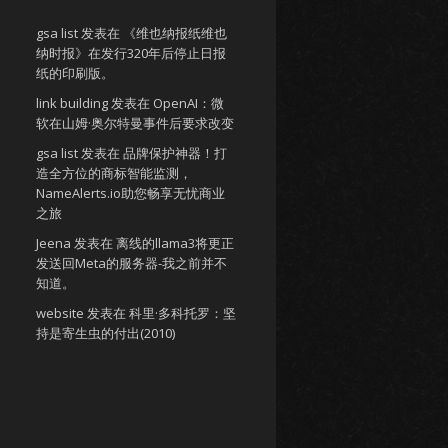
gsa list
发表在
《维也纳报纸维也
纳时报》在发行320年后停止日报
纸的印刷版。
link building
发表在
OpenAI：微
软在山姆·奥尔特曼事件后要求改变
gsa list
发表在
品牌保护神器！打
造全方位的商标智能监测，
NameAlerts.io助您畅享无忧商业
之旅
Jeena
发表在
离线的llama3将更正
发送回Meta的服务器-我之前并不
知道。
website
发表在
科里·多科托罗：坚
持是寄生虫的付出(2010)