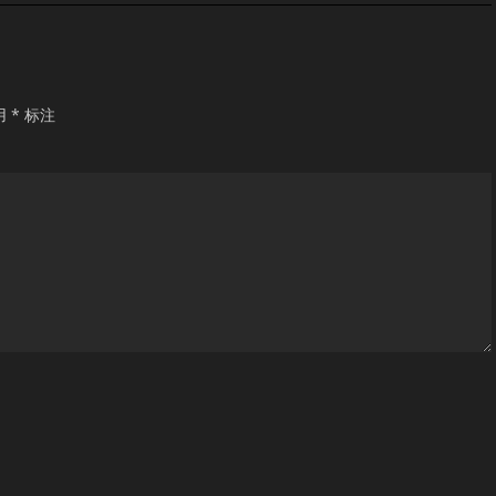
用
*
标注