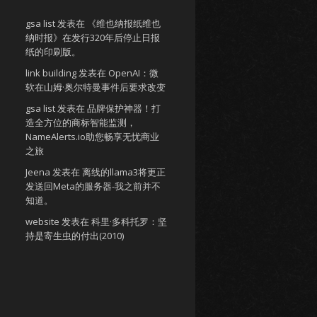
gsa list
发表在
《维也纳报纸维也
纳时报》在发行320年后停止日报
纸的印刷版。
link building
发表在
OpenAI：微
软在山姆·奥尔特曼事件后要求改变
gsa list
发表在
品牌保护神器！打
造全方位的商标智能监测，
NameAlerts.io助您畅享无忧商业
之旅
Jeena
发表在
离线的llama3将更正
发送回Meta的服务器-我之前并不
知道。
website
发表在
科里·多科托罗：坚
持是寄生虫的付出(2010)