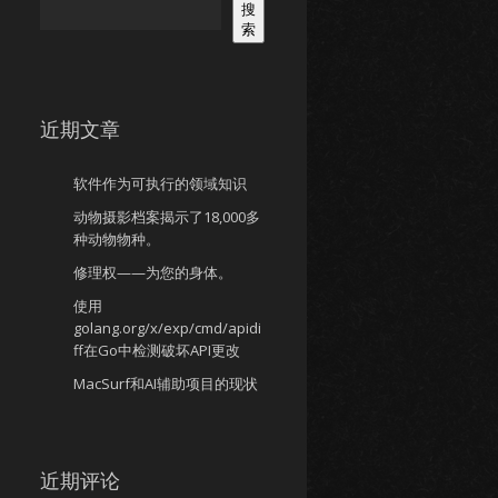
搜
索
近期文章
软件作为可执行的领域知识
动物摄影档案揭示了18,000多
种动物物种。
修理权——为您的身体。
使用
golang.org/x/exp/cmd/apidi
ff在Go中检测破坏API更改
MacSurf和AI辅助项目的现状
近期评论