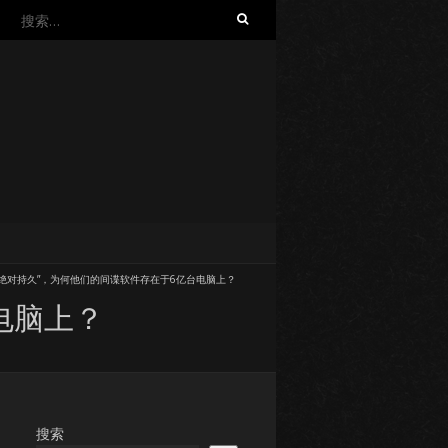
搜
索：
“绝对持久”，为何他们的间谍软件存在于6亿台电脑上？
电脑上？
搜索