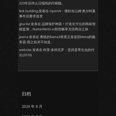
320年后停止日报纸的印刷版。
link building
发表在
OpenAI：微软在山姆·奥尔特曼
事件后要求改变
gsa list
发表在
品牌保护神器！打造全方位的商标智
能监测，NameAlerts.io助您畅享无忧商业之旅
Jeena
发表在
离线的llama3将更正发送回Meta的服
务器-我之前并不知道。
website
发表在
科里·多科托罗：坚持是寄生虫的付
出(2010)
归档
2026 年 8 月