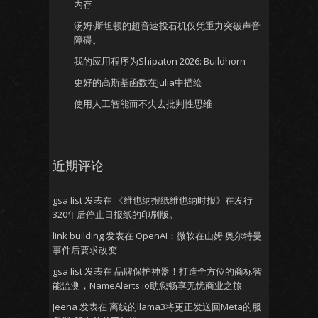
内存
汤姆·斯坦顿的超音速投石机仅凭重力突破声音
障碍。
我的应用程序为Shipaton 2026: Buildhorn
更好的高斯基函数在Julia中描绘
使用人工智能而不失去批判性思维
近期评论
gsa list
发表在
《维也纳报纸维也纳时报》在发行
320年后停止日报纸的印刷版。
link building
发表在
OpenAI：微软在山姆·奥尔特曼
事件后要求改变
gsa list
发表在
品牌保护神器！打造全方位的商标智
能监测，NameAlerts.io助您畅享无忧商业之旅
Jeena
发表在
离线的llama3将更正发送回Meta的服