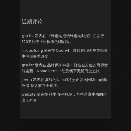
近期评论
gsa list
发表在
《维也纳报纸维也纳时报》在发行
320年后停止日报纸的印刷版。
link building
发表在
OpenAI：微软在山姆·奥尔特曼
事件后要求改变
gsa list
发表在
品牌保护神器！打造全方位的商标智
能监测，NameAlerts.io助您畅享无忧商业之旅
Jeena
发表在
离线的llama3将更正发送回Meta的服
务器-我之前并不知道。
website
发表在
科里·多科托罗：坚持是寄生虫的付
出(2010)