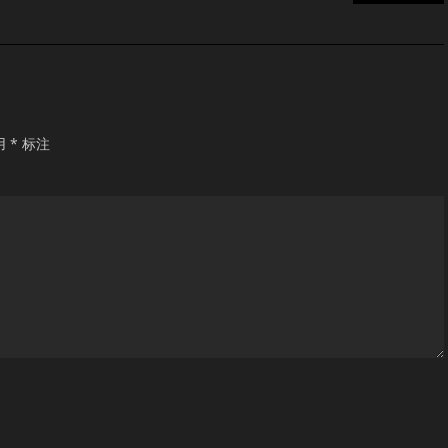
用
*
标注