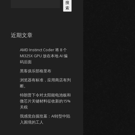
搜
索
近期文章
AMD Instinct Coder 将 8 个
MI325X GPU 放在本地 AI 编
码后面
黑客俱乐部格里布
浏览器有标准，应用商店有判
断。
特朗普下令对太阳能电池板和
微芯片关键材料征收新的15%
关税
我感觉自掘坟墓：AI转型中陷
入困境的工人