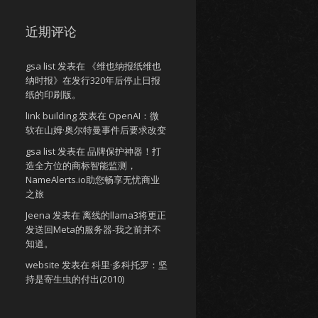
近期评论
gsa list
发表在
《维也纳报纸维也
纳时报》在发行320年后停止日报
纸的印刷版。
link building
发表在
OpenAI：微
软在山姆·奥尔特曼事件后要求改变
gsa list
发表在
品牌保护神器！打
造全方位的商标智能监测，
NameAlerts.io助您畅享无忧商业
之旅
Jeena
发表在
离线的llama3将更正
发送回Meta的服务器-我之前并不
知道。
website
发表在
科里·多科托罗：坚
持是寄生虫的付出(2010)