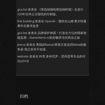
gsa list
发表在
《维也纳报纸维也纳时报》在发行
320年后停止日报纸的印刷版。
link building
发表在
OpenAI：微软在山姆·奥尔特曼
事件后要求改变
gsa list
发表在
品牌保护神器！打造全方位的商标智
能监测，NameAlerts.io助您畅享无忧商业之旅
Jeena
发表在
离线的llama3将更正发送回Meta的服
务器-我之前并不知道。
website
发表在
科里·多科托罗：坚持是寄生虫的付
出(2010)
归档