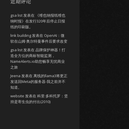
近期评论
gsa list
发表在
《维也纳报纸维也
纳时报》在发行320年后停止日报
纸的印刷版。
link building
发表在
OpenAI：微
软在山姆·奥尔特曼事件后要求改变
gsa list
发表在
品牌保护神器！打
造全方位的商标智能监测，
NameAlerts.io助您畅享无忧商业
之旅
Jeena
发表在
离线的llama3将更正
发送回Meta的服务器-我之前并不
知道。
website
发表在
科里·多科托罗：坚
持是寄生虫的付出(2010)