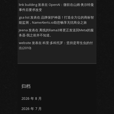
link building
发表在
OpenAI：微软在山姆·奥尔特曼
事件后要求改变
gsa list
发表在
品牌保护神器！打造全方位的商标智
能监测，NameAlerts.io助您畅享无忧商业之旅
Jeena
发表在
离线的llama3将更正发送回Meta的服
务器-我之前并不知道。
website
发表在
科里·多科托罗：坚持是寄生虫的付
出(2010)
归档
2026 年 8 月
2026 年 7 月