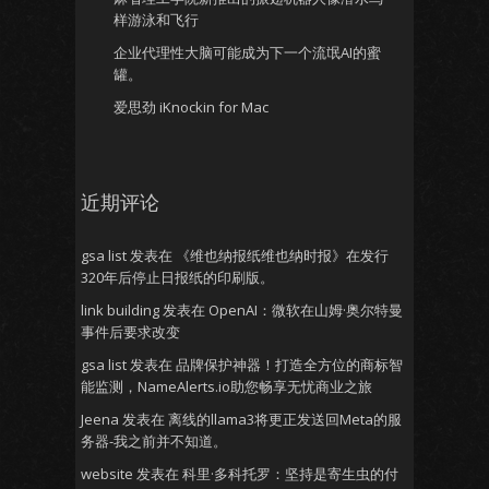
样游泳和飞行
企业代理性大脑可能成为下一个流氓AI的蜜
罐。
爱思劲 iKnockin for Mac
近期评论
gsa list
发表在
《维也纳报纸维也纳时报》在发行
320年后停止日报纸的印刷版。
link building
发表在
OpenAI：微软在山姆·奥尔特曼
事件后要求改变
gsa list
发表在
品牌保护神器！打造全方位的商标智
能监测，NameAlerts.io助您畅享无忧商业之旅
Jeena
发表在
离线的llama3将更正发送回Meta的服
务器-我之前并不知道。
website
发表在
科里·多科托罗：坚持是寄生虫的付