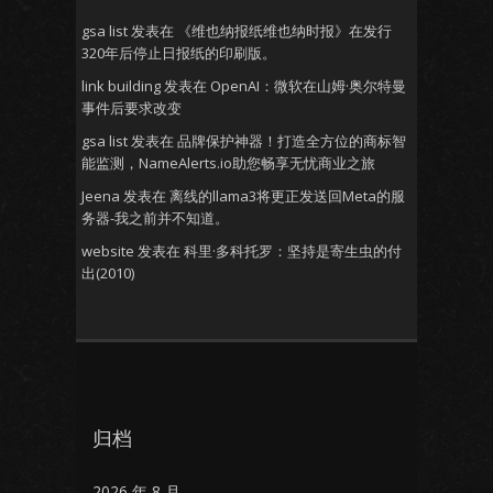
gsa list
发表在
《维也纳报纸维也纳时报》在发行
320年后停止日报纸的印刷版。
link building
发表在
OpenAI：微软在山姆·奥尔特曼
事件后要求改变
gsa list
发表在
品牌保护神器！打造全方位的商标智
能监测，NameAlerts.io助您畅享无忧商业之旅
Jeena
发表在
离线的llama3将更正发送回Meta的服
务器-我之前并不知道。
website
发表在
科里·多科托罗：坚持是寄生虫的付
出(2010)
归档
2026 年 8 月