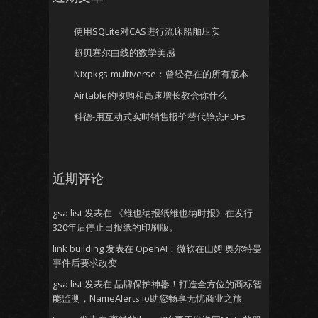
使用SQLite对CAS进行流床船舶压实
超贝塞尔曲线的数学美感
Nixpkgs-multiverse：曾经存在的所有版本
Airtable的收购和高速增长教会你什么
科德-用互动式实时销售报价替代静态PDFs
近期评论
gsa list
发表在
《维也纳报纸维也纳时报》在发行
320年后停止日报纸的印刷版。
link building
发表在
OpenAI：微软在山姆·奥尔特曼
事件后要求改变
gsa list
发表在
品牌保护神器！打造全方位的商标智
能监测，NameAlerts.io助您畅享无忧商业之旅