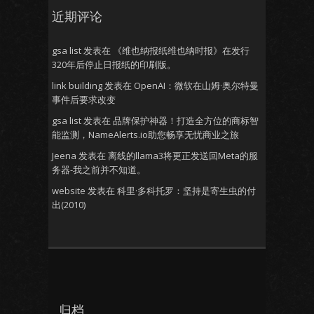
近期评论
gsa list
发表在
《维也纳报纸维也纳时报》在发行
320年后停止日报纸的印刷版。
link building
发表在
OpenAI：微软在山姆·奥尔特曼
事件后要求改变
gsa list
发表在
品牌保护神器！打造全方位的商标智
能监测，NameAlerts.io助您畅享无忧商业之旅
Jeena
发表在
离线的llama3将更正发送回Meta的服
务器-我之前并不知道。
website
发表在
科里·多科托罗：坚持是寄生虫的付
出(2010)
归档