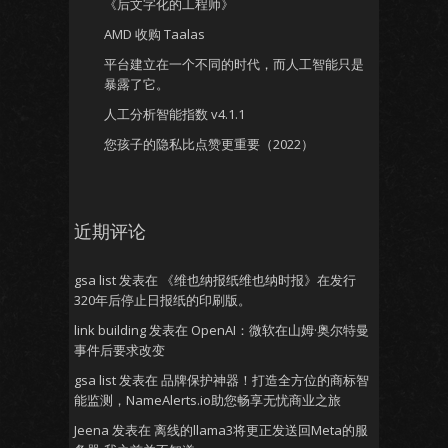
《后文字化的工程师》
AMD 收购 Taalas
平台建立在一个不同的时代，而人工智能只是
暴露了它。
人工分析智能指数 v4.1.1
您孩子的隐私比点赞更重要（2022）
近期评论
gsa list
发表在
《维也纳报纸维也纳时报》在发行
320年后停止日报纸的印刷版。
link building
发表在
OpenAI：微软在山姆·奥尔特曼
事件后要求改变
gsa list
发表在
品牌保护神器！打造全方位的商标智
能监测，NameAlerts.io助您畅享无忧商业之旅
Jeena
发表在
离线的llama3将更正发送回Meta的服