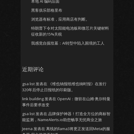
本地 AI 编码后面
黑客俱乐部格里布
浏览器有标准，应用商店有判断。
特朗普下令对太阳能电池板和微芯片关键材料
征收新的15%关税
我感觉自掘坟墓：AI转型中陷入困境的工人
近期评论
gsa list
发表在
《维也纳报纸维也纳时报》在发行
320年后停止日报纸的印刷版。
link building
发表在
OpenAI：微软在山姆·奥尔特曼
事件后要求改变
gsa list
发表在
品牌保护神器！打造全方位的商标智
能监测，NameAlerts.io助您畅享无忧商业之旅
Jeena
发表在
离线的llama3将更正发送回Meta的服