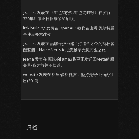
gsa list
发表在
《维也纳报纸维也纳时报》在发行
320年后停止日报纸的印刷版。
link building
发表在
OpenAI：微软在山姆·奥尔特曼
事件后要求改变
gsa list
发表在
品牌保护神器！打造全方位的商标智
能监测，NameAlerts.io助您畅享无忧商业之旅
Jeena
发表在
离线的llama3将更正发送回Meta的服
务器-我之前并不知道。
website
发表在
科里·多科托罗：坚持是寄生虫的付
出(2010)
归档