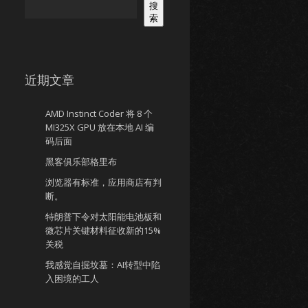
搜
索
近期文章
AMD Instinct Coder 将 8 个
MI325X GPU 放在本地 AI 编
码后面
黑客俱乐部格里布
浏览器有标准，应用商店有判
断。
特朗普下令对太阳能电池板和
微芯片关键材料征收新的15%
关税
我感觉自掘坟墓：AI转型中陷
入困境的工人