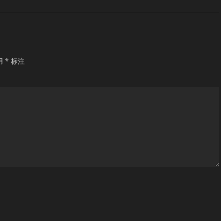
用
*
标注