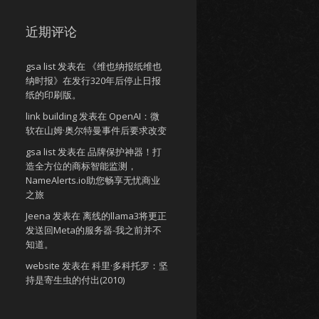
近期评论
gsa list
发表在
《维也纳报纸维也
纳时报》在发行320年后停止日报
纸的印刷版。
link building
发表在
OpenAI：微
软在山姆·奥尔特曼事件后要求改变
gsa list
发表在
品牌保护神器！打
造全方位的商标智能监测，
NameAlerts.io助您畅享无忧商业
之旅
Jeena
发表在
离线的llama3将更正
发送回Meta的服务器-我之前并不
知道。
website
发表在
科里·多科托罗：坚
持是寄生虫的付出(2010)