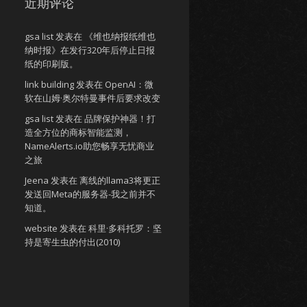
近期评论
gsa list
发表在
《维也纳报纸维也
纳时报》在发行320年后停止日报
纸的印刷版。
link building
发表在
OpenAI：微
软在山姆·奥尔特曼事件后要求改变
gsa list
发表在
品牌保护神器！打
造全方位的商标智能监测，
NameAlerts.io助您畅享无忧商业
之旅
Jeena
发表在
离线的llama3将更正
发送回Meta的服务器-我之前并不
知道。
website
发表在
科里·多科托罗：坚
持是寄生虫的付出(2010)