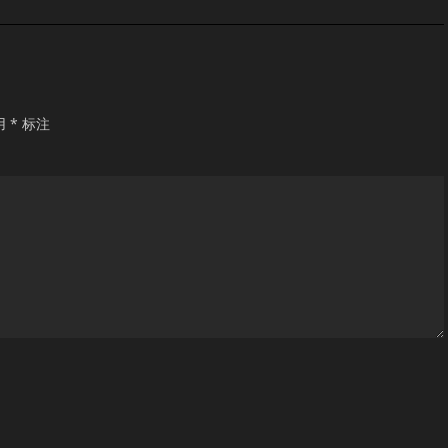
用
*
标注