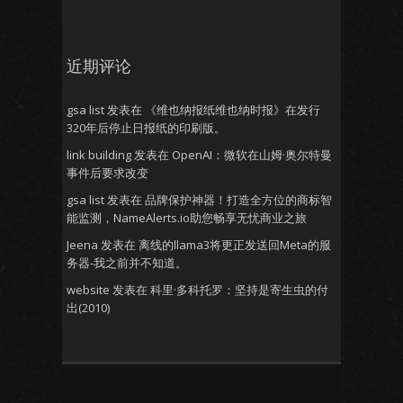
近期评论
gsa list
发表在
《维也纳报纸维也纳时报》在发行
320年后停止日报纸的印刷版。
link building
发表在
OpenAI：微软在山姆·奥尔特曼
事件后要求改变
gsa list
发表在
品牌保护神器！打造全方位的商标智
能监测，NameAlerts.io助您畅享无忧商业之旅
Jeena
发表在
离线的llama3将更正发送回Meta的服
务器-我之前并不知道。
website
发表在
科里·多科托罗：坚持是寄生虫的付
出(2010)