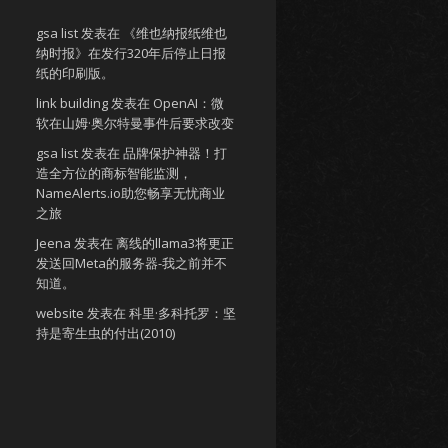
gsa list
发表在
《维也纳报纸维也
纳时报》在发行320年后停止日报
纸的印刷版。
link building
发表在
OpenAI：微
软在山姆·奥尔特曼事件后要求改变
gsa list
发表在
品牌保护神器！打
造全方位的商标智能监测，
NameAlerts.io助您畅享无忧商业
之旅
Jeena
发表在
离线的llama3将更正
发送回Meta的服务器-我之前并不
知道。
website
发表在
科里·多科托罗：坚
持是寄生虫的付出(2010)