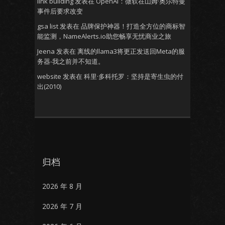
link building
发表在
OpenAI：微软在山姆·奥尔特曼
事件后要求改变
gsa list
发表在
品牌保护神器！打造全方位的商标智
能监测，NameAlerts.io助您畅享无忧商业之旅
Jeena
发表在
离线的llama3将更正发送回Meta的服
务器-我之前并不知道。
website
发表在
科里·多科托罗：坚持是寄生虫的付
出(2010)
归档
2026 年 8 月
2026 年 7 月