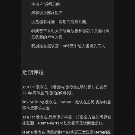
本地 AI 编码后面
黑客俱乐部格里布
浏览器有标准，应用商店有判断。
特朗普下令对太阳能电池板和微芯片关键材料
征收新的15%关税
我感觉自掘坟墓：AI转型中陷入困境的工人
近期评论
gsa list
发表在
《维也纳报纸维也纳时报》在发行
320年后停止日报纸的印刷版。
link building
发表在
OpenAI：微软在山姆·奥尔特曼
事件后要求改变
gsa list
发表在
品牌保护神器！打造全方位的商标智
能监测，NameAlerts.io助您畅享无忧商业之旅
Jeena
发表在
离线的llama3将更正发送回Meta的服