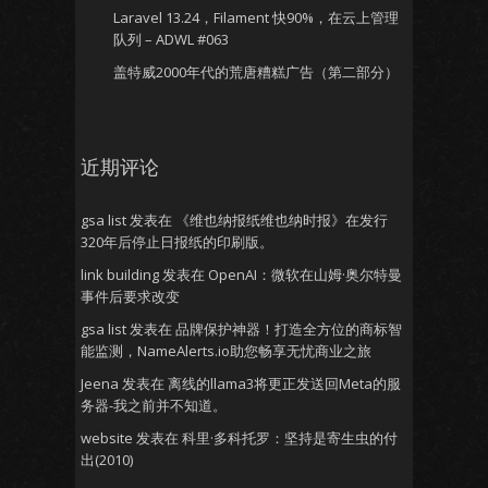
Laravel 13.24，Filament 快90%，在云上管理
队列 – ADWL #063
盖特威2000年代的荒唐糟糕广告（第二部分）
近期评论
gsa list
发表在
《维也纳报纸维也纳时报》在发行
320年后停止日报纸的印刷版。
link building
发表在
OpenAI：微软在山姆·奥尔特曼
事件后要求改变
gsa list
发表在
品牌保护神器！打造全方位的商标智
能监测，NameAlerts.io助您畅享无忧商业之旅
Jeena
发表在
离线的llama3将更正发送回Meta的服
务器-我之前并不知道。
website
发表在
科里·多科托罗：坚持是寄生虫的付
出(2010)