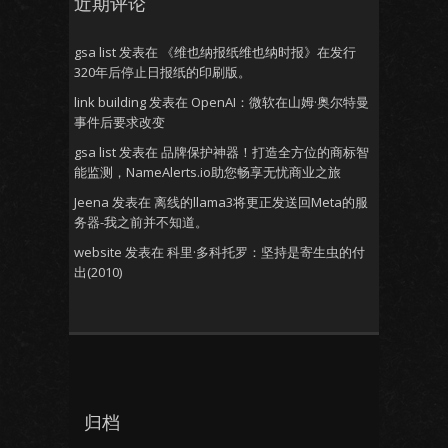
近期评论
gsa list
发表在
《维也纳报纸维也纳时报》在发行
320年后停止日报纸的印刷版。
link building
发表在
OpenAI：微软在山姆·奥尔特曼
事件后要求改变
gsa list
发表在
品牌保护神器！打造全方位的商标智
能监测，NameAlerts.io助您畅享无忧商业之旅
Jeena
发表在
离线的llama3将更正发送回Meta的服
务器-我之前并不知道。
website
发表在
科里·多科托罗：坚持是寄生虫的付
出(2010)
归档