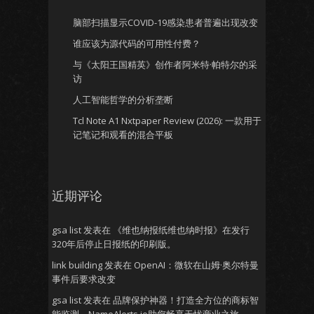
脑部扫描显示COVID-19感染患者普遍出现改变
谁应该为源代码的可用性付费？
与《太阳王国精英》创作者阿米特·帕特尔的采
访
人工智能哲学的分析垄断
Tcl Note A1 Nxtpaper Review (2026): 一款用于
记笔记和观看的混合平板
近期评论
gsa list
发表在
《维也纳报纸维也纳时报》在发行
320年后停止日报纸的印刷版。
link building
发表在
OpenAI：微软在山姆·奥尔特曼
事件后要求改变
gsa list
发表在
品牌保护神器！打造全方位的商标智