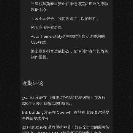
三星和莫斯泰里安正在推进德克萨斯州的浮动
数据中心。
上帝不玩骰子。我们创造了可以的软件。
约会应用等候名单
AutoTheme-utility会根据时间自动调整您的
CSS样式。
迪士尼和抖音达成协议，允许创作者与其角色
制作视频。
近期评论
gsa list
发表在
《维也纳报纸维也纳时报》在发行
320年后停止日报纸的印刷版。
link building
发表在
OpenAI：微软在山姆·奥尔特曼
事件后要求改变
gsa list
发表在
品牌保护神器！打造全方位的商标智