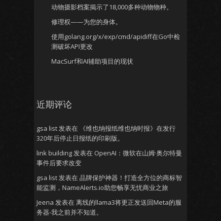
动物摄影档案揭示了18,000多种动物物种。
修理权——为您的身体。
使用golang.org/x/exp/cmd/apidiff在Go中检
测破坏API更改
MacSurf和AI辅助项目的现状
近期评论
gsa list
发表在
《维也纳报纸维也纳时报》在发行
320年后停止日报纸的印刷版。
link building
发表在
OpenAI：微软在山姆·奥尔特曼
事件后要求改变
gsa list
发表在
品牌保护神器！打造全方位的商标智
能监测，NameAlerts.io助您畅享无忧商业之旅
Jeena
发表在
离线的llama3将更正发送回Meta的服
务器-我之前并不知道。