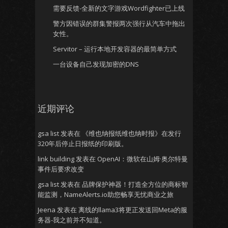
需要反馈-全新的文字游戏Wordfighter已上线
警方因错误的群集警报两次强行从汽车中拖出
女性。
Servitor – 运行本地开发容器的最简单方式
一台设备自己发现加密的DNS
近期评论
gsa list
发表在
《维也纳报纸维也纳时报》在发行
320年后停止日报纸的印刷版。
link building
发表在
OpenAI：微软在山姆·奥尔特曼
事件后要求改变
gsa list
发表在
品牌保护神器！打造全方位的商标智
能监测，NameAlerts.io助您畅享无忧商业之旅
Jeena
发表在
离线的llama3将更正发送回Meta的服
务器-我之前并不知道。