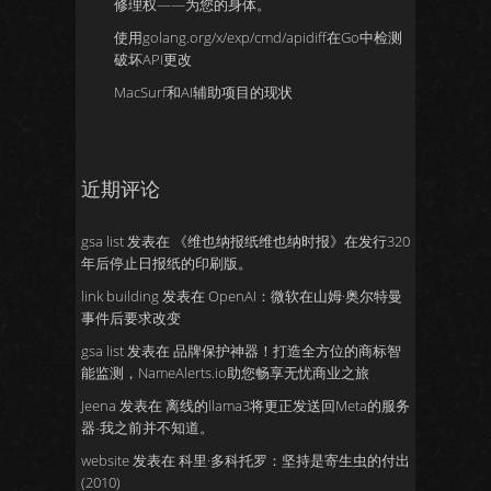
修理权——为您的身体。
使用golang.org/x/exp/cmd/apidiff在Go中检测
破坏API更改
MacSurf和AI辅助项目的现状
近期评论
gsa list
发表在
《维也纳报纸维也纳时报》在发行320
年后停止日报纸的印刷版。
link building
发表在
OpenAI：微软在山姆·奥尔特曼
事件后要求改变
gsa list
发表在
品牌保护神器！打造全方位的商标智
能监测，NameAlerts.io助您畅享无忧商业之旅
Jeena
发表在
离线的llama3将更正发送回Meta的服务
器-我之前并不知道。
website
发表在
科里·多科托罗：坚持是寄生虫的付出
(2010)