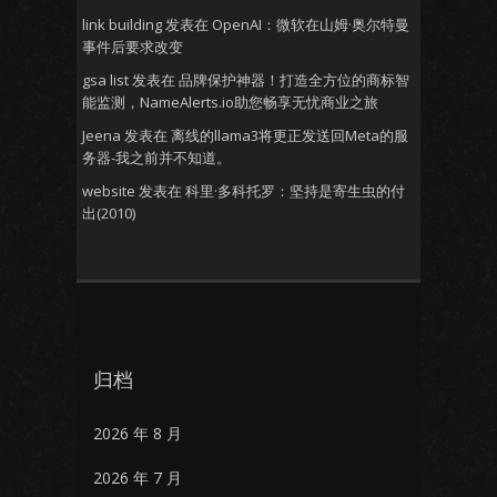
link building
发表在
OpenAI：微软在山姆·奥尔特曼
事件后要求改变
gsa list
发表在
品牌保护神器！打造全方位的商标智
能监测，NameAlerts.io助您畅享无忧商业之旅
Jeena
发表在
离线的llama3将更正发送回Meta的服
务器-我之前并不知道。
website
发表在
科里·多科托罗：坚持是寄生虫的付
出(2010)
归档
2026 年 8 月
2026 年 7 月