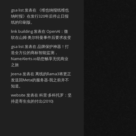
gsa list
发表在
《维也纳报纸维也
纳时报》在发行320年后停止日报
纸的印刷版。
link building
发表在
OpenAI：微
软在山姆·奥尔特曼事件后要求改变
gsa list
发表在
品牌保护神器！打
造全方位的商标智能监测，
NameAlerts.io助您畅享无忧商业
之旅
Jeena
发表在
离线的llama3将更正
发送回Meta的服务器-我之前并不
知道。
website
发表在
科里·多科托罗：坚
持是寄生虫的付出(2010)