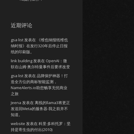
近期评论
gsa list
发表在
《维也纳报纸维也
纳时报》在发行320年后停止日报
纸的印刷版。
link building
发表在
OpenAI：微
软在山姆·奥尔特曼事件后要求改变
gsa list
发表在
品牌保护神器！打
造全方位的商标智能监测，
NameAlerts.io助您畅享无忧商业
之旅
Jeena
发表在
离线的llama3将更正
发送回Meta的服务器-我之前并不
知道。
website
发表在
科里·多科托罗：坚
持是寄生虫的付出(2010)