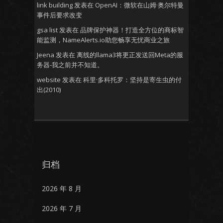
link building
发表在
OpenAI：微软在山姆·奥尔特曼
事件后要求改变
gsa list
发表在
品牌保护神器！打造全方位的商标智
能监测，NameAlerts.io助您畅享无忧商业之旅
Jeena
发表在
离线的llama3将更正发送回Meta的服
务器-我之前并不知道。
website
发表在
科里·多科托罗：坚持是寄生虫的付
出(2010)
归档
2026 年 8 月
2026 年 7 月