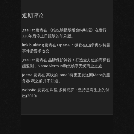
近期评论
gsa list
发表在
《维也纳报纸维也纳时报》在发行
320年后停止日报纸的印刷版。
link building
发表在
OpenAI：微软在山姆·奥尔特曼
事件后要求改变
gsa list
发表在
品牌保护神器！打造全方位的商标智
能监测，NameAlerts.io助您畅享无忧商业之旅
Jeena
发表在
离线的llama3将更正发送回Meta的服
务器-我之前并不知道。
website
发表在
科里·多科托罗：坚持是寄生虫的付
出(2010)