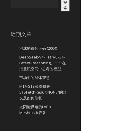
搜
索
近期文章
泡沫的得分正确 (2004)
DeepSeek-V4-Flash-0731-
Latent-Reasoning。一个在
潜意识空间中思考的模型。
市场中的群体智慧
MTA-STS策略缺失：
STSFetchResult.NONE”的含
义及如何修复
太阳能供电的LoRa
Meshtastic设备