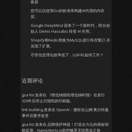
换器
您可以仅使用Go的标准库构建AI代理的内存
层。
Google DeepMind 迎来了一个新时代，联合创
始人 Demis Hassabis 转变 AI 作用。
Shopify将Redis替换为MySQL进行库存预订-并
实现了扩展。
尽管信息理论效率低下，LLM RL如何工作？
近期评论
gsa list
发表在
《维也纳报纸维也纳时报》在发行
320年后停止日报纸的印刷版。
link building
发表在
OpenAI：微软在山姆·奥尔特曼
事件后要求改变
gsa list
发表在
品牌保护神器！打造全方位的商标智
能监测，NameAlerts.io助您畅享无忧商业之旅