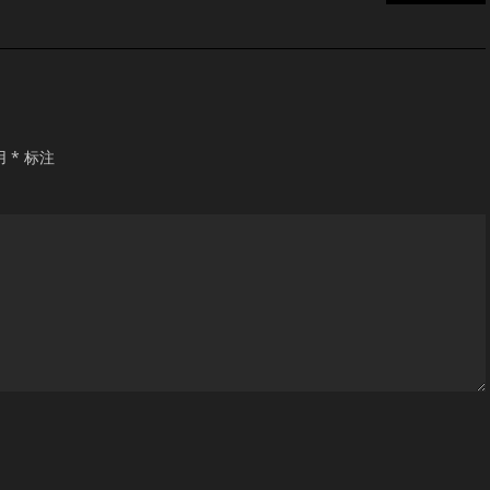
用
*
标注