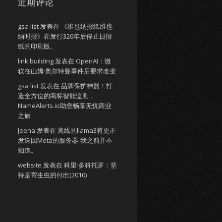
近期评论
gsa list
发表在
《维也纳报纸维也
纳时报》在发行320年后停止日报
纸的印刷版。
link building
发表在
OpenAI：微
软在山姆·奥尔特曼事件后要求改变
gsa list
发表在
品牌保护神器！打
造全方位的商标智能监测，
NameAlerts.io助您畅享无忧商业
之旅
Jeena
发表在
离线的llama3将更正
发送回Meta的服务器-我之前并不
知道。
website
发表在
科里·多科托罗：坚
持是寄生虫的付出(2010)