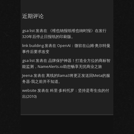
近期评论
gsa list
发表在
《维也纳报纸维也纳时报》在发行
320年后停止日报纸的印刷版。
link building
发表在
OpenAI：微软在山姆·奥尔特曼
事件后要求改变
gsa list
发表在
品牌保护神器！打造全方位的商标智
能监测，NameAlerts.io助您畅享无忧商业之旅
Jeena
发表在
离线的llama3将更正发送回Meta的服
务器-我之前并不知道。
website
发表在
科里·多科托罗：坚持是寄生虫的付
出(2010)