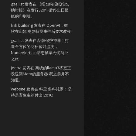
gsa list
发表在
《维也纳报纸维也
纳时报》在发行320年后停止日报
纸的印刷版。
link building
发表在
OpenAI：微
软在山姆·奥尔特曼事件后要求改变
gsa list
发表在
品牌保护神器！打
造全方位的商标智能监测，
NameAlerts.io助您畅享无忧商业
之旅
Jeena
发表在
离线的llama3将更正
发送回Meta的服务器-我之前并不
知道。
website
发表在
科里·多科托罗：坚
持是寄生虫的付出(2010)