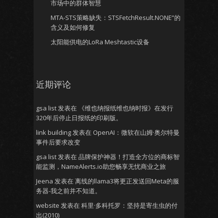
市场中的群体智慧
MTA-STS策略缺失：STSFetchResult.NONE”的
含义及如何修复
太阳能供电的LoRa Meshtastic设备
近期评论
gsa list
发表在
《维也纳报纸维也纳时报》在发行
320年后停止日报纸的印刷版。
link building
发表在
OpenAI：微软在山姆·奥尔特曼
事件后要求改变
gsa list
发表在
品牌保护神器！打造全方位的商标智
能监测，NameAlerts.io助您畅享无忧商业之旅
Jeena
发表在
离线的llama3将更正发送回Meta的服
务器-我之前并不知道。
website
发表在
科里·多科托罗：坚持是寄生虫的付
出(2010)