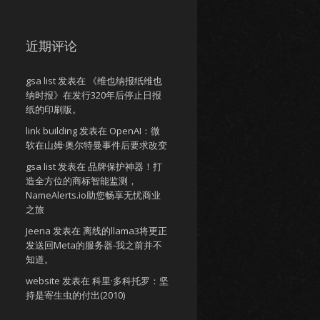
近期评论
gsa list
发表在
《维也纳报纸维也
纳时报》在发行320年后停止日报
纸的印刷版。
link building
发表在
OpenAI：微
软在山姆·奥尔特曼事件后要求改变
gsa list
发表在
品牌保护神器！打
造全方位的商标智能监测，
NameAlerts.io助您畅享无忧商业
之旅
Jeena
发表在
离线的llama3将更正
发送回Meta的服务器-我之前并不
知道。
website
发表在
科里·多科托罗：坚
持是寄生虫的付出(2010)