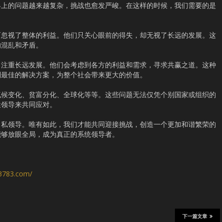
界上的问题越来越复杂，挑战也愈发严峻。在这样的时候，我们需要的是
而忽视了整体的利益。他们只关心眼前的得失，却无视了长远的发展。这
的混乱和矛盾。
，注重长远发展。他们会考虑到各方的利益和需求，寻求共赢之道。这种
到最佳的解决方案，为整个社会带来更大的价值。
气候变化、贫富分化、全球化等等。这些问题无法仅凭个别国家或组织的
性领导来共同应对。
自私领导。唯有如此，我们才能共同迎接挑战，创造一个更加和谐繁荣的
能够放眼全局，成为真正的系统领导者。
s3783.com/
下一篇文章