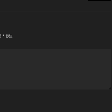
用
*
标注