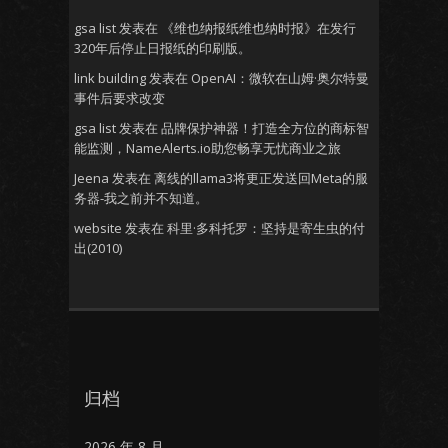
gsa list
发表在
《维也纳报纸维也纳时报》在发行
320年后停止日报纸的印刷版。
link building
发表在
OpenAI：微软在山姆·奥尔特曼
事件后要求改变
gsa list
发表在
品牌保护神器！打造全方位的商标智
能监测，NameAlerts.io助您畅享无忧商业之旅
Jeena
发表在
离线的llama3将更正发送回Meta的服
务器-我之前并不知道。
website
发表在
科里·多科托罗：坚持是寄生虫的付
出(2010)
归档
2026 年 8 月