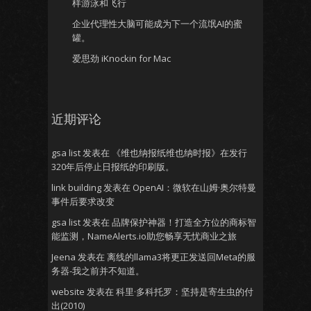
样游泳和飞行
企业代理性大脑可能成为下一个流氓AI的蜜
罐。
爱思劲 iKnockin for Mac
近期评论
gsa list
发表在
《维也纳报纸维也纳时报》在发行
320年后停止日报纸的印刷版。
link building
发表在
OpenAI：微软在山姆·奥尔特曼
事件后要求改变
gsa list
发表在
品牌保护神器！打造全方位的商标智
能监测，NameAlerts.io助您畅享无忧商业之旅
Jeena
发表在
离线的llama3将更正发送回Meta的服
务器-我之前并不知道。
website
发表在
科里·多科托罗：坚持是寄生虫的付
出(2010)