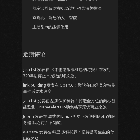
航空公司反对在机场进行移民海关执法
直觉化 – 深思的人工智能
主动型AI的能源使用
近期评论
gsa list
发表在
《维也纳报纸维也纳时报》在发行
320年后停止日报纸的印刷版。
link building
发表在
OpenAI：微软在山姆·奥尔特曼
事件后要求改变
gsa list
发表在
品牌保护神器！打造全方位的商标智
能监测，NameAlerts.io助您畅享无忧商业之旅
Jeena
发表在
离线的llama3将更正发送回Meta的服
务器-我之前并不知道。
website
发表在
科里·多科托罗：坚持是寄生虫的付
出(2010)