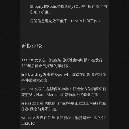
Shopify将Redis替换为MySQL进行库存预订-并
实现了扩展。
尽管信息理论效率低下，LLM RL如何工作？
近期评论
gsa list
发表在
《维也纳报纸维也纳时报》在发行
320年后停止日报纸的印刷版。
link building
发表在
OpenAI：微软在山姆·奥尔特曼
事件后要求改变
gsa list
发表在
品牌保护神器！打造全方位的商标智
能监测，NameAlerts.io助您畅享无忧商业之旅
Jeena
发表在
离线的llama3将更正发送回Meta的服
务器-我之前并不知道。
website
发表在
科里·多科托罗：坚持是寄生虫的付
出(2010)