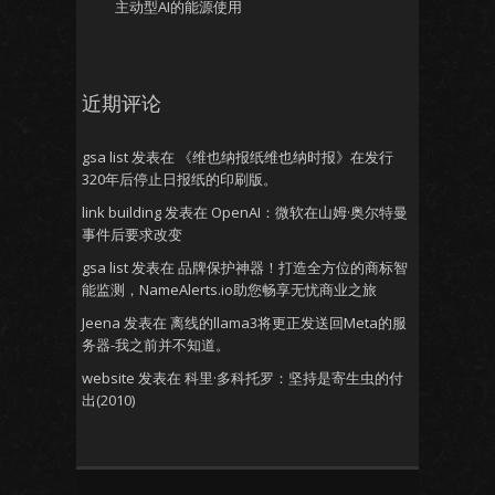
主动型AI的能源使用
近期评论
gsa list
发表在
《维也纳报纸维也纳时报》在发行
320年后停止日报纸的印刷版。
link building
发表在
OpenAI：微软在山姆·奥尔特曼
事件后要求改变
gsa list
发表在
品牌保护神器！打造全方位的商标智
能监测，NameAlerts.io助您畅享无忧商业之旅
Jeena
发表在
离线的llama3将更正发送回Meta的服
务器-我之前并不知道。
website
发表在
科里·多科托罗：坚持是寄生虫的付
出(2010)