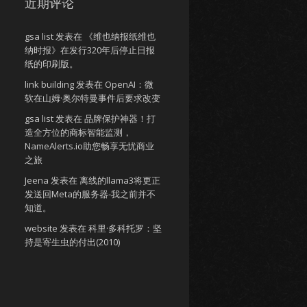
近期评论
gsa list
发表在
《维也纳报纸维也
纳时报》在发行320年后停止日报
纸的印刷版。
link building
发表在
OpenAI：微
软在山姆·奥尔特曼事件后要求改变
gsa list
发表在
品牌保护神器！打
造全方位的商标智能监测，
NameAlerts.io助您畅享无忧商业
之旅
Jeena
发表在
离线的llama3将更正
发送回Meta的服务器-我之前并不
知道。
website
发表在
科里·多科托罗：坚
持是寄生虫的付出(2010)