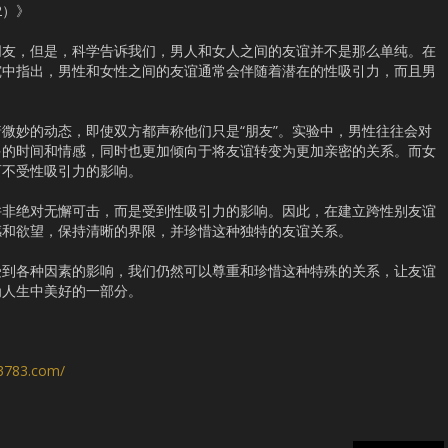
2）》
朋友，但是，科学告诉我们，男人和女人之间的友谊并不是那么单纯。在
究中指出，男性和女性之间的友谊通常会伴随着潜在的性吸引力，而且男
微妙的动态，即使双方都声称他们只是“朋友”。实验中，男性往往会对
多的时间和情感，同时也更加倾向于将友谊转变为更加亲密的关系。而女
而不受性吸引力的影响。
并非绝对无懈可击，而是受到性吸引力的影响。因此，在建立跨性别友谊
感和欲望，保持清晰的界限，并珍惜这种独特的友谊关系。
受到各种因素的影响，我们仍然可以尊重和珍惜这种特殊的关系，让友谊
为人生中美好的一部分。
s3783.com/