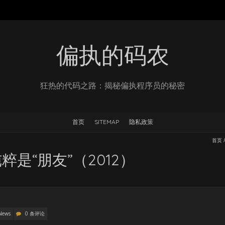
偏执的码农
狂热的代码之路：揭秘偏执程序员的秘密
首页
SITEMAP
隐私政策
首页
是“朋友”（2012）
News
0 条评论