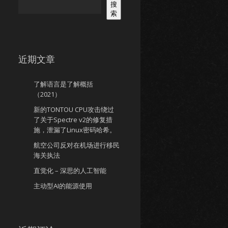
搜
索
近期文章
了解语言是了解概括
（2021）
新的TONTOU CPU攻击绕过
了关于Spectre v2的修复措
施，泄漏了Linux密码哈希。
航空公司反对在机场进行移民
海关执法
直觉化 – 深思的人工智能
主动型AI的能源使用