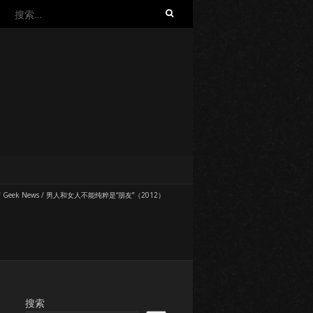
搜
索：
/
Geek News
/
男人和女人不能纯粹是“朋友”（2012）
搜索