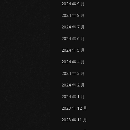
2024 年 9 月
2024 年 8 月
2024 年 7 月
2024 年 6 月
2024 年 5 月
2024 年 4 月
2024 年 3 月
2024 年 2 月
2024 年 1 月
2023 年 12 月
2023 年 11 月