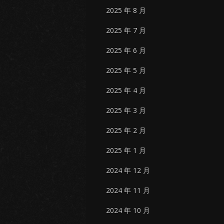
2025 年 8 月
2025 年 7 月
2025 年 6 月
2025 年 5 月
2025 年 4 月
2025 年 3 月
2025 年 2 月
2025 年 1 月
2024 年 12 月
2024 年 11 月
2024 年 10 月