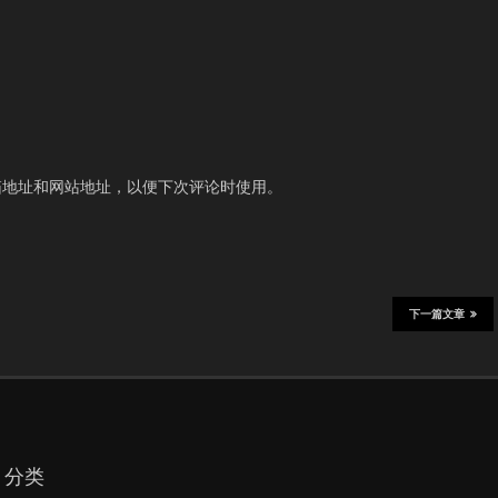
箱地址和网站地址，以便下次评论时使用。
下一篇文章
分类