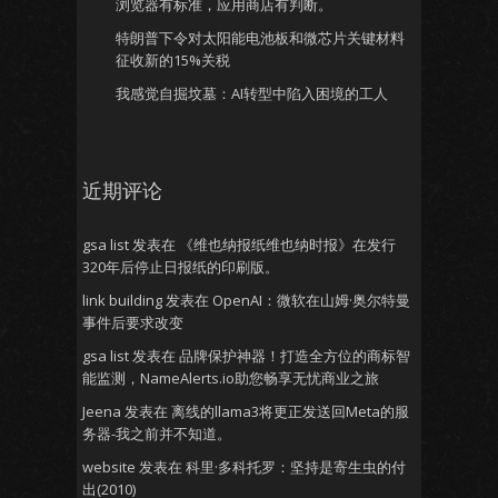
浏览器有标准，应用商店有判断。
特朗普下令对太阳能电池板和微芯片关键材料
征收新的15%关税
我感觉自掘坟墓：AI转型中陷入困境的工人
近期评论
gsa list
发表在
《维也纳报纸维也纳时报》在发行
320年后停止日报纸的印刷版。
link building
发表在
OpenAI：微软在山姆·奥尔特曼
事件后要求改变
gsa list
发表在
品牌保护神器！打造全方位的商标智
能监测，NameAlerts.io助您畅享无忧商业之旅
Jeena
发表在
离线的llama3将更正发送回Meta的服
务器-我之前并不知道。
website
发表在
科里·多科托罗：坚持是寄生虫的付
出(2010)